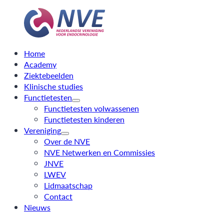
Home
Academy
Ziektebeelden
Klinische studies
Functietesten
Functietesten volwassenen
Functietesten kinderen
Vereniging
Over de NVE
NVE Netwerken en Commissies
JNVE
LWEV
Lidmaatschap
Contact
Nieuws